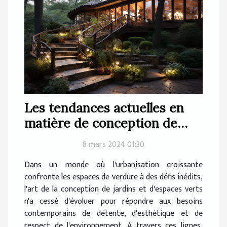
Les tendances actuelles en
matière de conception de
jardins et d'espaces verts
8 mars 2024 01:30
Dans un monde où l'urbanisation croissante
confronte les espaces de verdure à des défis inédits,
l'art de la conception de jardins et d'espaces verts
n'a cessé d'évoluer pour répondre aux besoins
contemporains de détente, d'esthétique et de
respect de l'environnement. A travers ces lignes,