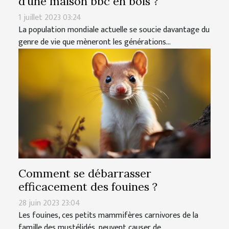
d’une maison bbc en bois ?
1 juillet 2023 03:24
La population mondiale actuelle se soucie davantage du
genre de vie que mèneront les générations...
Comment se débarrasser
efficacement des fouines ?
28 juin 2023 23:04
Les fouines, ces petits mammifères carnivores de la
famille des mustélidés, peuvent causer de...